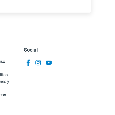
Social
 uso
Icon
Icon
Icon
label
label
label
litos
ones y
 con