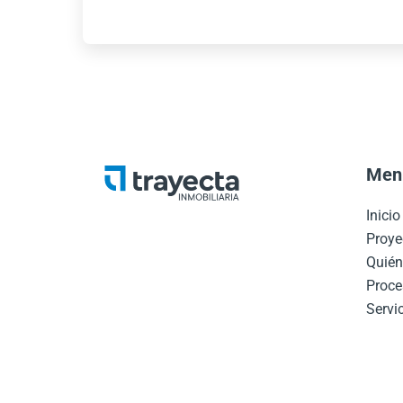
Men
Inici
Proye
Quié
Proce
Servic