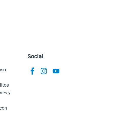
Social
 uso
Icon
Icon
Icon
label
label
label
litos
ones y
 con