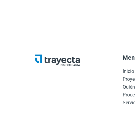
Men
Inici
Proye
Quié
Proce
Servic