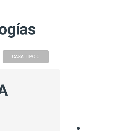
ogías
CASA TIPO C
A