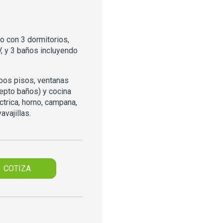
 con 3 dormitorios,
V, y 3 baños incluyendo
bos pisos, ventanas
pto baños) y cocina
trica, horno, campana,
avajillas.
COTIZA