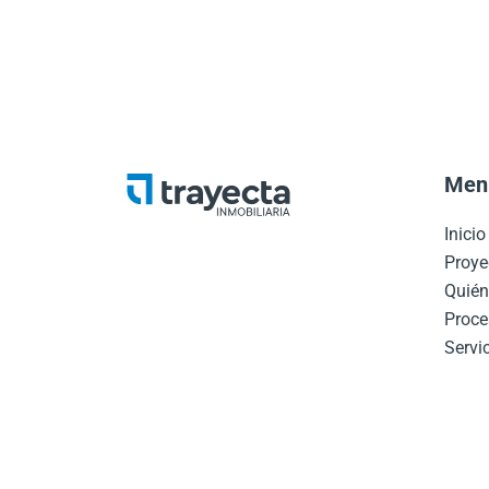
Men
Inici
Proye
Quié
Proce
Servic