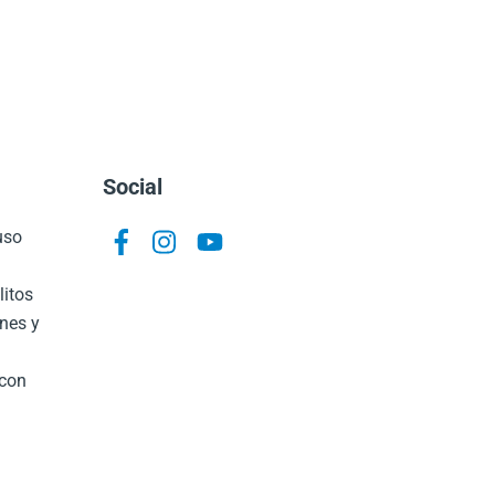
Social
 uso
Icon
Icon
Icon
label
label
label
litos
ones y
 con