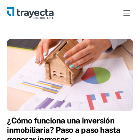
Skip
to
Men
content
¿Cómo funciona una inversión
inmobiliaria? Paso a paso hasta
generar ingresos